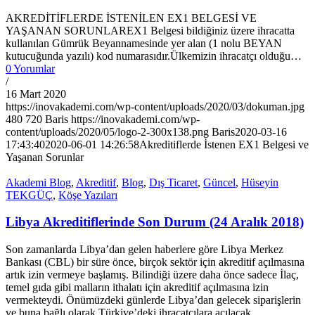
AKREDİTİFLERDE İSTENİLEN EX1 BELGESİ VE
YAŞANAN SORUNLAREX1 Belgesi bildiğiniz üzere ihracatta
kullanılan Gümrük Beyannamesinde yer alan (1 nolu BEYAN
kutucuğunda yazılı) kod numarasıdır.Ülkemizin ihracatçı olduğu…
0 Yorumlar
/
16 Mart 2020
https://inovakademi.com/wp-content/uploads/2020/03/dokuman.jpg
480
720
Baris
https://inovakademi.com/wp-
content/uploads/2020/05/logo-2-300x138.png
Baris
2020-03-16
17:43:40
2020-06-01 14:26:58
Akreditiflerde İstenen EX1 Belgesi ve
Yaşanan Sorunlar
Akademi Blog
,
Akreditif
,
Blog
,
Dış Ticaret
,
Güncel
,
Hüseyin
TEKGÜÇ
,
Köşe Yazıları
Libya Akreditiflerinde Son Durum (24 Aralık 2018)
Son zamanlarda Libya’dan gelen haberlere göre Libya Merkez
Bankası (CBL) bir süre önce, birçok sektör için akreditif açılmasına
artık izin vermeye başlamış. Bilindiği üzere daha önce sadece İlaç,
temel gıda gibi malların ithalatı için akreditif açılmasına izin
vermekteydi. Önümüzdeki günlerde Libya’dan gelecek siparişlerin
ve buna bağlı olarak Türkiye’deki ihracatçılara açılacak