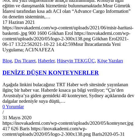
Not: Bu yazı bilgilendirme amaçlı hazırlanmıştır. Konuyla ilgili
eğitim ve danışmanlık hizmetimiz bulunmamaktadır.Mısır Gümrük
İdaresi tarafından kısa adı ACI olan “Advance Cargo Information”
ön denetim sisteminin,…
17 Haziran 2021
https://inovakademi.com/wp-content/uploads/2021/06/misir-haritasi-
baskenti-.jpg
900
1600
Gökhan Erol
https://inovakademi.com/wp-
content/uploads/2020/05/logo-2-300x138.png
Gökhan Erol
2021-
06-17 13:22:56
2021-10-22 14:42:59
Mısır İhracatlarında Yeni
Uygulama; ACI/NAFEZA
Blog
,
Dış Ticaret
,
Haberler
,
Hüseyin TEKGÜÇ
,
Köşe Yazıları
DENİZE DÜŞEN KONTEYNERLER
Aşağıda linkini bulacağınız TRT Haber web sitesinde yayınlanan
ilginç bir haber var. Haberde kısaca şu bilgi veriliyor; “Çin’den
Avustralya’ya giden gemideki 40 konteyner, Sydney açıklarında dev
dalgalar nedeniyle suya düştü,…
0 Yorumlar
/
31 Mayıs 2020
https://inovakademi.com/wp-content/uploads/2020/05/konteyner.jpg
417
626
Baris
https://inovakademi.com/wp-
content/uploads/2020/05/logo-2-300x138.png
Baris
2020-05-31