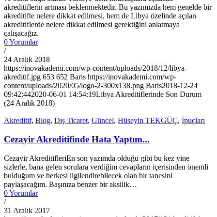
akreditiflerin artması beklenmektedir. Bu yazımızda hem genelde bir
akreditifte nelere dikkat edilmesi, hem de Libya özelinde açılan
akreditiflerde nelere dikkat edilmesi gerektiğini anlatmaya
çalışacağız.
0 Yorumlar
/
24 Aralık 2018
https://inovakademi.com/wp-content/uploads/2018/12/libya-
akreditif.jpg
653
652
Baris
https://inovakademi.com/wp-
content/uploads/2020/05/logo-2-300x138.png
Baris
2018-12-24
09:42:44
2020-06-01 14:54:19
Libya Akreditiflerinde Son Durum
(24 Aralık 2018)
Akreditif
,
Blog
,
Dış Ticaret
,
Güncel
,
Hüseyin TEKGÜÇ
,
İpuçları
Cezayir Akreditifinde Hata Yaptım...
Cezayir AkreditifleriEn son yazımda olduğu gibi bu kez yine
sizlerle, bana gelen sorulara verdiğim cevapların içerisinden önemli
bulduğum ve herkesi ilgilendirebilecek olan bir tanesini
paylaşacağım. Başınıza benzer bir aksilik…
0 Yorumlar
/
31 Aralık 2017