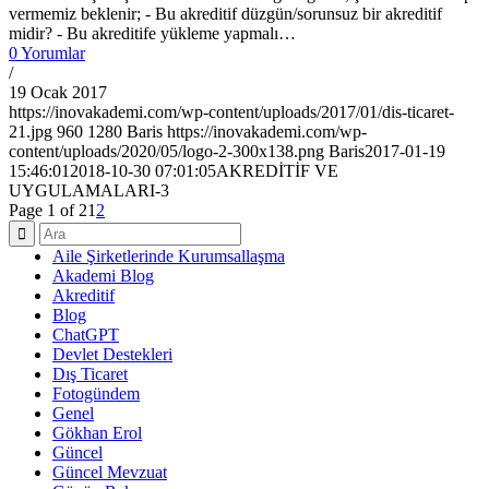
vermemiz beklenir; - Bu akreditif düzgün/sorunsuz bir akreditif
midir? - Bu akreditife yükleme yapmalı…
0 Yorumlar
/
19 Ocak 2017
https://inovakademi.com/wp-content/uploads/2017/01/dis-ticaret-
21.jpg
960
1280
Baris
https://inovakademi.com/wp-
content/uploads/2020/05/logo-2-300x138.png
Baris
2017-01-19
15:46:01
2018-10-30 07:01:05
AKREDİTİF VE
UYGULAMALARI-3
Page 1 of 2
1
2
Aile Şirketlerinde Kurumsallaşma
Akademi Blog
Akreditif
Blog
ChatGPT
Devlet Destekleri
Dış Ticaret
Fotogündem
Genel
Gökhan Erol
Güncel
Güncel Mevzuat