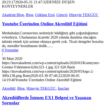
20:23:17
2020-05-31 21:47:32
DENİZE DÜŞEN
KONTEYNERLER
Akademi Blog
,
Blog
,
Gökhan Erol
,
Güncel
,
Hüseyin TEKGÜÇ
Youtube Üzerinden Online Akreditif Eğitimi
Merhabalar,Coronavirus nedeniyle bildiğiniz gibi çoğunluğumuz
evlerdeyiz. Uluslararası ticarette 2020 yılında daralma olacağını
tahmin etmek için uzman olmaya gerek yok. Ticari dengeler bozulsa
da, moraller bozulmasın dedik...…
0 Yorumlar
/
30 Mart 2020
https://inovakademi.com/wp-content/uploads/2020/03/Konteyner-
Gemisi-Yüklemesi-626x321-1.jpg
321
626
Baris
https://inovakademi.com/wp-content/uploads/2020/05/logo-2-
300x138.png
Baris
2020-03-30 07:46:22
2020-06-01
14:19:46
Youtube Üzerinden Online Akreditif Eğitimi
Akreditif
,
Blog
,
Hüseyin TEKGÜÇ
,
İpuçları
Akreditiflerde İstenen EX1 Belgesi ve Yaşanan
Sorunlar