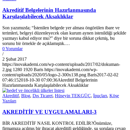
Akreditif Belgelerinin Hazırlanmasında
Karşılaşılabilecek Aksaklıklar
Son yazımızda; “İstenilen belgede yer alması öngörülen ibare ve
terimleri, belgeyi düzenleyecek olan kurum aynen istenildiği şekilde
yazmayı kabul ediyor mu?” diye bir soruna dikkat çekmiş, bu
sorunu bir örnekle de açıklamıştık.…
0 Yorumlar
/
2 Şubat 2017
https://inovakademi.com/wp-content/uploads/2017/02/dokuman-
2.jpg
1280
1920
Baris
https://inovakademi.com/wp-
content/uploads/2020/05/logo-2-300x138.png
Baris
2017-02-02
07:46:15
2018-10-30 07:00:36
Akreditif Belgelerinin
Hazırlanmasında Karşılaşılabilecek Aksaklıklar
Akreditif
,
Blog
,
Dış Ticaret
,
Hüseyin TEKGÜÇ
,
İpuçları
,
Köşe
Yazıları
AKREDİTİF VE UYGULAMALARI-3
BİR AKREDİTİF NASIL KONTROL EDİLİR?Önümüze,
firmamıza açılmış bir ihracat akreditifi geldiğinde, şu sorulara cevap