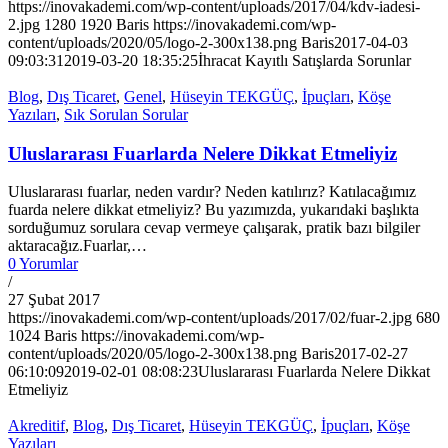
https://inovakademi.com/wp-content/uploads/2017/04/kdv-iadesi-
2.jpg
1280
1920
Baris
https://inovakademi.com/wp-
content/uploads/2020/05/logo-2-300x138.png
Baris
2017-04-03
09:03:31
2019-03-20 18:35:25
İhracat Kayıtlı Satışlarda Sorunlar
Blog
,
Dış Ticaret
,
Genel
,
Hüseyin TEKGÜÇ
,
İpuçları
,
Köşe
Yazıları
,
Sık Sorulan Sorular
Uluslararası Fuarlarda Nelere Dikkat Etmeliyiz
Uluslararası fuarlar, neden vardır? Neden katılırız? Katılacağımız
fuarda nelere dikkat etmeliyiz? Bu yazımızda, yukarıdaki başlıkta
sorduğumuz sorulara cevap vermeye çalışarak, pratik bazı bilgiler
aktaracağız.Fuarlar,…
0 Yorumlar
/
27 Şubat 2017
https://inovakademi.com/wp-content/uploads/2017/02/fuar-2.jpg
680
1024
Baris
https://inovakademi.com/wp-
content/uploads/2020/05/logo-2-300x138.png
Baris
2017-02-27
06:10:09
2019-02-01 08:08:23
Uluslararası Fuarlarda Nelere Dikkat
Etmeliyiz
Akreditif
,
Blog
,
Dış Ticaret
,
Hüseyin TEKGÜÇ
,
İpuçları
,
Köşe
Yazıları