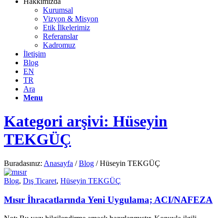
Hakkımızda
Kurumsal
Vizyon & Misyon
Etik İlkelerimiz
Referanslar
Kadromuz
İletişim
Blog
EN
TR
Ara
Menu
Kategori arşivi: Hüseyin
TEKGÜÇ
Buradasınız:
Anasayfa
/
Blog
/
Hüseyin TEKGÜÇ
Blog
,
Dış Ticaret
,
Hüseyin TEKGÜÇ
Mısır İhracatlarında Yeni Uygulama; ACI/NAFEZA