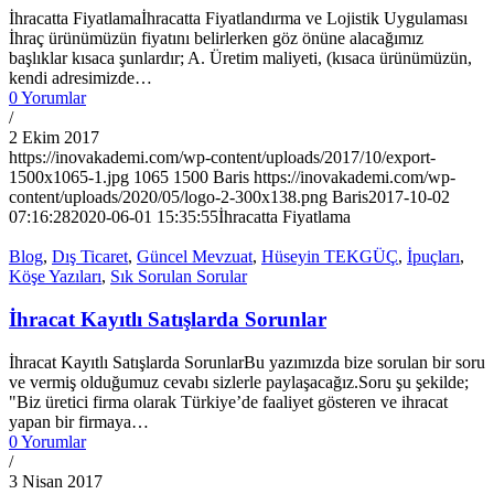
İhracatta Fiyatlamaİhracatta Fiyatlandırma ve Lojistik Uygulaması
İhraç ürünümüzün fiyatını belirlerken göz önüne alacağımız
başlıklar kısaca şunlardır; A. Üretim maliyeti, (kısaca ürünümüzün,
kendi adresimizde…
0 Yorumlar
/
2 Ekim 2017
https://inovakademi.com/wp-content/uploads/2017/10/export-
1500x1065-1.jpg
1065
1500
Baris
https://inovakademi.com/wp-
content/uploads/2020/05/logo-2-300x138.png
Baris
2017-10-02
07:16:28
2020-06-01 15:35:55
İhracatta Fiyatlama
Blog
,
Dış Ticaret
,
Güncel Mevzuat
,
Hüseyin TEKGÜÇ
,
İpuçları
,
Köşe Yazıları
,
Sık Sorulan Sorular
İhracat Kayıtlı Satışlarda Sorunlar
İhracat Kayıtlı Satışlarda SorunlarBu yazımızda bize sorulan bir soru
ve vermiş olduğumuz cevabı sizlerle paylaşacağız.Soru şu şekilde;
"Biz üretici firma olarak Türkiye’de faaliyet gösteren ve ihracat
yapan bir firmaya…
0 Yorumlar
/
3 Nisan 2017