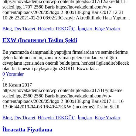
https://inovakademi.com/wp-content/uploads/2017/12/akreditif-1-
scaled.jpg
1707
2560
Baris
https://inovakademi.com/wp-
content/uploads/2020/05/logo-2-300x138.png
Baris
2017-12-31
10:26:23
2021-02-20 08:02:23
Cezayir Akreditifinde Hata Yaptım...
Blog
,
Dış Ticaret
,
Hüseyin TEKGÜÇ
,
İpuçları
,
Köşe Yazıları
EXW (Incoterms) Teslim Şekli
Bu yazımızda danışmanlık yaptığım firmalardan ve seminerlerime
gelen katılımcılardan, zaman zaman gelen sorulara verdiğim
cevapların içerisinden önemli bulduğum, herkesi ilgilendirebilecek
olan bir tanesini paylaşacağım.SORU: Exworks…
0 Yorumlar
/
16 Kasım 2017
https://inovakademi.com/wp-content/uploads/2017/11/yukleme-
scaled.jpg
2560
2560
Baris
https://inovakademi.com/wp-
content/uploads/2020/05/logo-2-300x138.png
Baris
2017-11-16
13:06:44
2019-04-08 16:40:47
EXW (Incoterms) Teslim Şekli
Blog
,
Dış Ticaret
,
Hüseyin TEKGÜÇ
,
İpuçları
,
Köşe Yazıları
İhracatta Fiyatlama