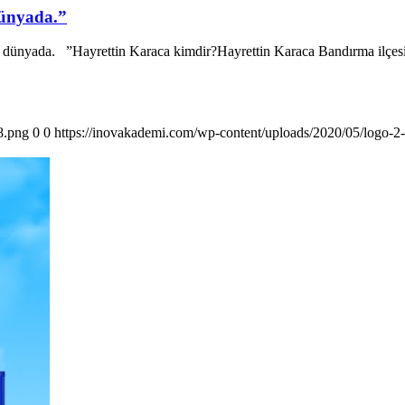
dünyada.”
u dünyada. ”Hayrettin Karaca kimdir?Hayrettin Karaca Bandırma ilçes
8.png
0
0
https://inovakademi.com/wp-content/uploads/2020/05/logo-