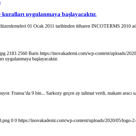
ı
kuralları uygulanmaya başlayacaktır.
 yeni düzenlemeleri 01 Ocak 2011 tarihinden itibaren INCOTERMS 2010 ad
jpg
2183
2560
Baris
https://inovakademi.com/wp-content/uploads/202
ı uygulanmaya başlayacaktır.
 Fransa’da 9 bin... Sarkozy geçen ay talimat verdi, makam aracı sayı
8.png
0
0
https://inovakademi.com/wp-content/uploads/2020/05/logo-