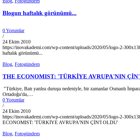
Blog
,
Fotogündem
Blogun haftalık görünümü...
0 Yorumlar
/
24 Ekim 2010
https://inovakademi.com/wp-content/uploads/2020/05/logo-2-300x13
haftalık görünümü...
Blog
,
Fotogündem
THE ECONOMIST: 'TÜRKİYE AVRUPA'NIN ÇİN'
"Türkiye, Batı yanlısı duruşu nedeniyle, bir zamanlar Osmanlı İmpara
Ortadoğu'da,…
0 Yorumlar
/
24 Ekim 2010
https://inovakademi.com/wp-content/uploads/2020/05/logo-2-300x13
ECONOMIST: 'TÜRKİYE AVRUPA'NIN ÇİN'İ OLDU'
Blog
,
Fotogündem