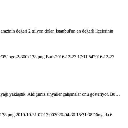
zinin değeri 2 trilyon dolar. İstanbul'un en değerli ilçelerinin
0/05/logo-2-300x138.png
Baris
2016-12-27 17:11:54
2016-12-27
ayağı yaklaştık. Aldığımız sinyaller çalışmalar onu gösteriyor. Bu…
x138.png
2010-10-31 07:17:00
2020-04-30 15:31:38
Dünyada 6