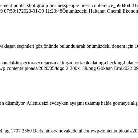
atement-public-shot-group-businesspeople-press-conference_590464-31
9 07:59:17
2023-01-30 11:23:48
Önümüzdeki Haftanın Önemli Ekonomi
ve yaklaşan seçimleri göz önünde bulundurarak önümüzdeki dönem iç
ancial-inspector-secretary-making-report-calculating-checking-balance
/wp-content/uploads/2020/05/logo-2-300x138.png
Gökhan Erol
2022-09
 düşmüyor. Aileniz sizi evdeyken ayağını uzatmış halde görmeye alış
d.jpg
1707
2560
Baris
https://inovakademi.com/wp-content/uploads/2