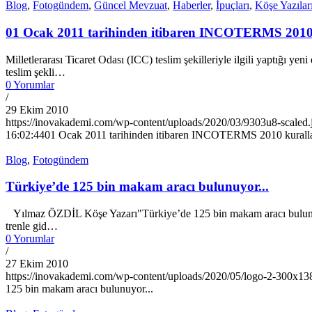
Blog
,
Fotogündem
,
Güncel Mevzuat
,
Haberler
,
İpuçları
,
Köşe Yazılar
01 Ocak 2011 tarihinden itibaren INCOTERMS 2010 
Milletlerarası Ticaret Odası (ICC) teslim şekilleriyle ilgili yaptığı
teslim şekli…
0 Yorumlar
/
29 Ekim 2010
https://inovakademi.com/wp-content/uploads/2020/03/9303u8-scaled.
16:02:44
01 Ocak 2011 tarihinden itibaren INCOTERMS 2010 kurallar
Blog
,
Fotogündem
Türkiye’de 125 bin makam aracı bulunuyor...
Yılmaz ÖZDİL Köşe Yazarı"Türkiye’de 125 bin makam aracı bulunuyor.
trenle gid…
0 Yorumlar
/
27 Ekim 2010
https://inovakademi.com/wp-content/uploads/2020/05/logo-2-300x13
125 bin makam aracı bulunuyor...