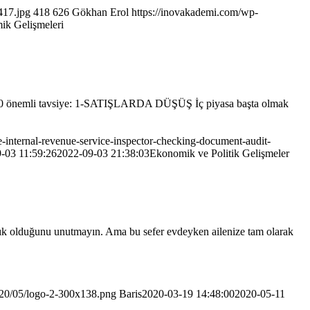
417.jpg
418
626
Gökhan Erol
https://inovakademi.com/wp-
k Gelişmeleri
in 10 önemli tavsiye: 1-SATIŞLARDA DÜŞÜŞ İç piyasa başta olmak
-internal-revenue-service-inspector-checking-document-audit-
-03 11:59:26
2022-09-03 21:38:03
Ekonomik ve Politik Gelişmeler
ık olduğunu unutmayın. Ama bu sefer evdeyken ailenize tam olarak
020/05/logo-2-300x138.png
Baris
2020-03-19 14:48:00
2020-05-11