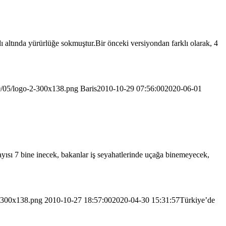
ı altında yürürlüğe sokmuştur.Bir önceki versiyondan farklı olarak, 4
0/05/logo-2-300x138.png
Baris
2010-10-29 07:56:00
2020-06-01
sı 7 bine inecek, bakanlar iş seyahatlerinde uçağa binemeyecek,
2-300x138.png
2010-10-27 18:57:00
2020-04-30 15:31:57
Türkiye’de