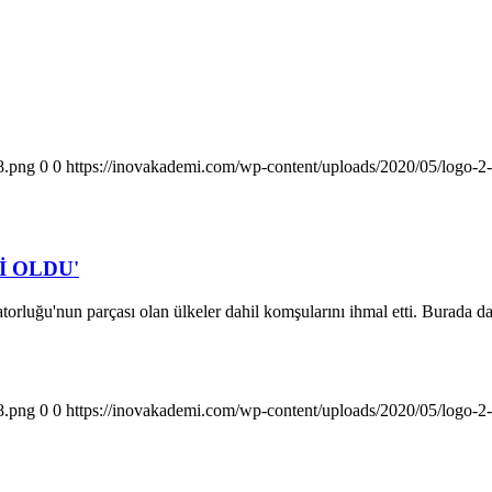
8.png
0
0
https://inovakademi.com/wp-content/uploads/2020/05/logo-
İ OLDU'
torluğu'nun parçası olan ülkeler dahil komşularını ihmal etti. Burada 
8.png
0
0
https://inovakademi.com/wp-content/uploads/2020/05/logo-