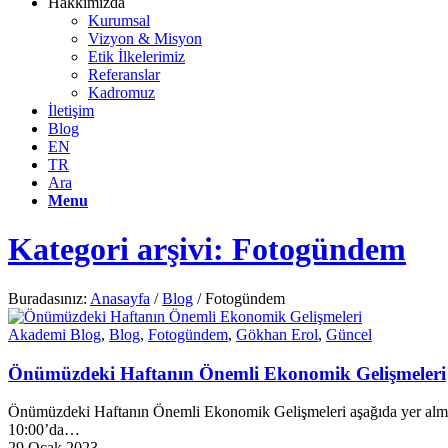
Hakkımızda
Kurumsal
Vizyon & Misyon
Etik İlkelerimiz
Referanslar
Kadromuz
İletişim
Blog
EN
TR
Ara
Menu
Kategori arşivi: Fotogündem
Buradasınız:
Anasayfa
/
Blog
/
Fotogündem
Akademi Blog
,
Blog
,
Fotogündem
,
Gökhan Erol
,
Güncel
Önümüzdeki Haftanın Önemli Ekonomik Gelişmeleri
Önümüzdeki Haftanın Önemli Ekonomik Gelişmeleri aşağıda yer almakt
10:00’da…
29 Ocak 2023