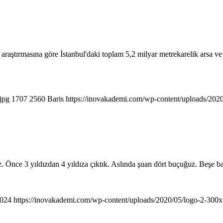
ştırmasına göre İstanbul'daki toplam 5,2 milyar metrekarelik arsa ve ara
jpg
1707
2560
Baris
https://inovakademi.com/wp-content/uploads/202
z. Önce 3 yıldızdan 4 yıldıza çıktık. Aslında şuan dört buçuğuz. Beşe b
024
https://inovakademi.com/wp-content/uploads/2020/05/logo-2-300