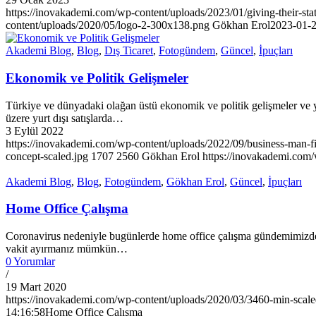
https://inovakademi.com/wp-content/uploads/2023/01/giving-their-st
content/uploads/2020/05/logo-2-300x138.png
Gökhan Erol
2023-01-2
Akademi Blog
,
Blog
,
Dış Ticaret
,
Fotogündem
,
Güncel
,
İpuçları
Ekonomik ve Politik Gelişmeler
Türkiye ve dünyadaki olağan üstü ekonomik ve politik gelişmeler 
üzere yurt dışı satışlarda…
3 Eylül 2022
https://inovakademi.com/wp-content/uploads/2022/09/business-man-fin
concept-scaled.jpg
1707
2560
Gökhan Erol
https://inovakademi.com
Akademi Blog
,
Blog
,
Fotogündem
,
Gökhan Erol
,
Güncel
,
İpuçları
Home Office Çalışma
Coronavirus nedeniyle bugünlerde home office çalışma gündemimizden
vakit ayırmanız mümkün…
0 Yorumlar
/
19 Mart 2020
https://inovakademi.com/wp-content/uploads/2020/03/3460-min-scale
14:16:58
Home Office Çalışma