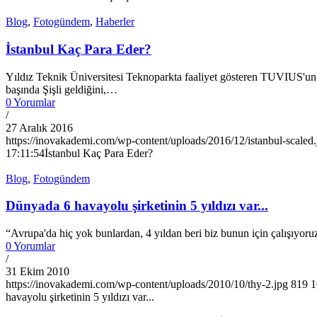
Blog
,
Fotogündem
,
Haberler
İstanbul Kaç Para Eder?
Yıldız Teknik Üniversitesi Teknoparkta faaliyet gösteren TUVIUS'un ara
başında Şişli geldiğini,…
0 Yorumlar
/
27 Aralık 2016
https://inovakademi.com/wp-content/uploads/2016/12/istanbul-scaled.
17:11:54
İstanbul Kaç Para Eder?
Blog
,
Fotogündem
Dünyada 6 havayolu şirketinin 5 yıldızı var...
“Avrupa'da hiç yok bunlardan, 4 yıldan beri biz bunun için çalışıyoru
0 Yorumlar
/
31 Ekim 2010
https://inovakademi.com/wp-content/uploads/2010/10/thy-2.jpg
819
1
havayolu şirketinin 5 yıldızı var...