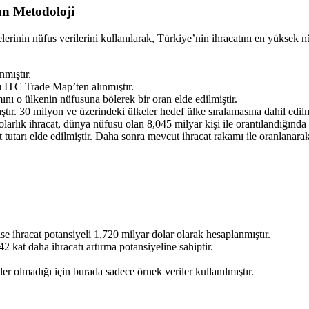
an Metodoloji
lerinin nüfus verilerini kullanılarak, Türkiye’nin ihracatını en yüksek n
mıştır.
rı ITC Trade Map’ten alınmıştır.
nı o ülkenin nüfusuna bölerek bir oran elde edilmiştir.
ır. 30 milyon ve üzerindeki ülkeler hedef ülke sıralamasına dahil edilmi
larlık ihracat, dünya nüfusu olan 8,045 milyar kişi ile orantılandığın
at tutarı elde edilmiştir. Daha sonra mevcut ihracat rakamı ile oranlanar
e ihracat potansiyeli 1,720 milyar dolar olarak hesaplanmıştır.
2 kat daha ihracatı artırma potansiyeline sahiptir.
ler olmadığı için burada sadece örnek veriler kullanılmıştır.