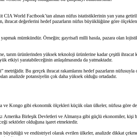
 ait CIA World Factbook’tan alınan nüfus istatistiklerinin yan yana getiri
m, ihracat değerlerini hedef pazarların nüfus büyüklüğüne göre ölçeklend
e yapmak mümkündür. Örneğin; gayrisafi milli hasıla, pazara olan lojistik
e, tarım ürünlerinden yüksek teknoloji ürünlerine kadar çeşitli ihracat k
yük etkiyi yaratabileceğinin anlaşılmasında da yatmaktadır.
” metriğidir. Bu gerçek ihracat rakamlarını hedef pazarların nüfusuyla 
pılan analizde potansiyelin çok daha yüksek olduğu ortadadır.
e Kongo gibi ekonomik ölçekleri küçük olan ülkeler, nüfusa göre değe
k:
Amerika Birleşik Devletleri ve Almanya gibi güçlü ekonomiler, kişi ba
eği sektörler olduğuna işaret etmektedir.
n büyüdüğü ve endüstriyel olarak evrilen ülkeler, analizde dikkat çekmek