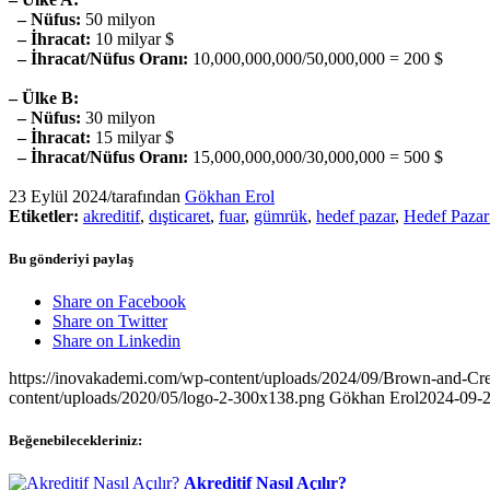
– Nüfus:
50 milyon
– İhracat:
10 milyar $
– İhracat/Nüfus Oranı:
10,000,000,000/50,000,000 = 200 $
– Ülke B:
– Nüfus:
30 milyon
– İhracat:
15 milyar $
– İhracat/Nüfus Oranı:
15,000,000,000/30,000,000 = 500 $
23 Eylül 2024
/
tarafından
Gökhan Erol
Etiketler:
akreditif
,
dışticaret
,
fuar
,
gümrük
,
hedef pazar
,
Hedef Pazar
Bu gönderiyi paylaş
Share on Facebook
Share on Twitter
Share on Linkedin
https://inovakademi.com/wp-content/uploads/2024/09/Brown-and-C
content/uploads/2020/05/logo-2-300x138.png
Gökhan Erol
2024-09-2
Beğenebilecekleriniz:
Akreditif Nasıl Açılır?