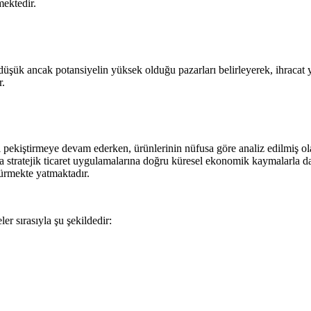
mektedir.
 düşük ancak potansiyelin yüksek olduğu pazarları belirleyerek, ihracat ya
r.
ekiştirmeye devam ederken, ürünlerinin nüfusa göre analiz edilmiş olar
a stratejik ticaret uygulamalarına doğru küresel ekonomik kaymalarla da
ürmekte yatmaktadır.
ler sırasıyla şu şekildedir: