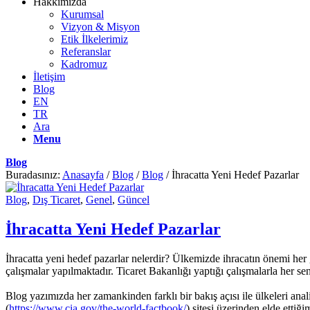
Hakkımızda
Kurumsal
Vizyon & Misyon
Etik İlkelerimiz
Referanslar
Kadromuz
İletişim
Blog
EN
TR
Ara
Menu
Blog
Buradasınız:
Anasayfa
/
Blog
/
Blog
/
İhracatta Yeni Hedef Pazarlar
Blog
,
Dış Ticaret
,
Genel
,
Güncel
İhracatta Yeni Hedef Pazarlar
İhracatta yeni hedef pazarlar nelerdir? Ülkemizde ihracatın önemi her 
çalışmalar yapılmaktadır. Ticaret Bakanlığı yaptığı çalışmalarla her sen
Blog yazımızda her zamankinden farklı bir bakış açısı ile ülkeleri anal
(
https://www.cia.gov/the-world-factbook/
) sitesi üzerinden elde etti