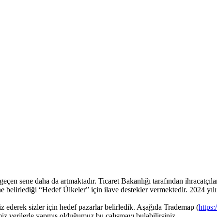
geçen sene daha da artmaktadır. Ticaret Bakanlığı tarafından ihracatçılar
e belirlediği “Hedef Ülkeler” için ilave destekler vermektedir. 2024 yılın
iz ederek sizler için hedef pazarlar belirledik. Aşağıda Trademap (
https
ğimiz verilerle yapmış olduğumuz bu çalışmayı bulabilirsiniz.