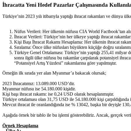
İhracatta Yeni Hedef Pazarlar Çalışmasında Kullanıl
Türkiye’nin 2023 yılı itibarıyla yaptığı ihracat rakamları ve dünya ülke
Nüfus Verileri: Her ülkenin nüfusu CIA World Factbook’tan alın
İhracat Verileri: Türkiye’nin her ülkeye yaptığı ihracat rakamla
Kişi Başı İhracat Rakamı Hesaplama: Her ülkenin ihracat rakamı
Sıralama: Önce ülke nüfusları büyükten küçüğe doğru sıralanmışt
Türkiye Genel Ortalaması: Türkiye’nin yaptığı 255,41 milyar do
sonra ilgili ülke nüfusu bu rakamlar çarpılarak potansiyel ihrac
“Potansiyel Artış Yüzdesi” rakamlarına göre yapılmıştır.
Örneğin ilk sırada yer alan Myanmar’a bakacak olursak;
2023 İhracatımız: 13.089.000 USD’dir.
Myanmar nüfusu ise 54.180.000 kişidir.
Kişi başı ihracat rakamı: ise 0,24 USD olarak hesaplanmıştır.
Türkiye ortalaması olan 31,75 USD ile 54.180.000 kişi çarpıldığında is
Mevcut ihracat ile oranlandığında ise % 13042, başka bir deyişle 130,4
Aşağıda örnek bir tablo ile bu işlemi gösterebiliriz. Ancak, gerçek veri
Örnek Hesaplama
– Ülke A: