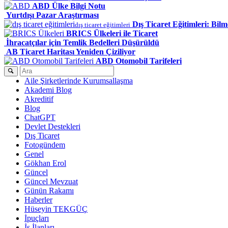
ABD Ülke Bilgi Notu
Yurtdışı Pazar Araştırması
Dış Ticaret Eğitimleri: Bil
dış ticaret eğitimleri
BRICS Ülkeleri ile Ticaret
İhracatçılar için Temlik Bedelleri Düşürüldü
AB Ticaret Haritası Yeniden Çiziliyor
ABD Otomobil Tarifeleri
Aile Şirketlerinde Kurumsallaşma
Akademi Blog
Akreditif
Blog
ChatGPT
Devlet Destekleri
Dış Ticaret
Fotogündem
Genel
Gökhan Erol
Güncel
Güncel Mevzuat
Günün Rakamı
Haberler
Hüseyin TEKGÜÇ
İpuçları
İş İlanları