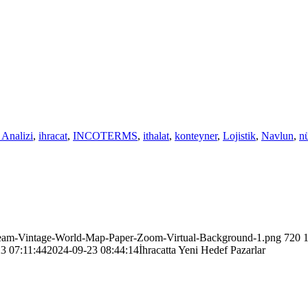
 Analizi
,
ihracat
,
INCOTERMS
,
ithalat
,
konteyner
,
Lojistik
,
Navlun
,
n
ream-Vintage-World-Map-Paper-Zoom-Virtual-Background-1.png
720
3 07:11:44
2024-09-23 08:44:14
İhracatta Yeni Hedef Pazarlar