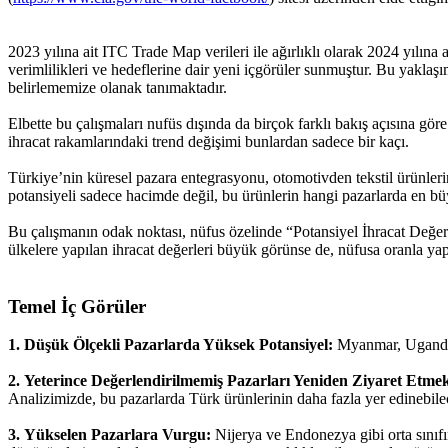
2023 yılına ait ITC Trade Map verileri ile ağırlıklı olarak 2024 yılına
verimlilikleri ve hedeflerine dair yeni içgörüler sunmuştur. Bu yaklaşı
belirlememize olanak tanımaktadır.
Elbette bu çalışmaları nufüs dışında da birçok farklı bakış açısına gör
ihracat rakamlarındaki trend değişimi bunlardan sadece bir kaçı.
Türkiye’nin küresel pazara entegrasyonu, otomotivden tekstil ürünlerin
potansiyeli sadece hacimde değil, bu ürünlerin hangi pazarlarda en bü
Bu çalışmanın odak noktası, nüfus özelinde “Potansiyel İhracat Değeri
ülkelere yapılan ihracat değerleri büyük görünse de, nüfusa oranla ya
Temel İç Görüler
1. Düşük Ölçekli Pazarlarda Yüksek Potansiyel:
Myanmar, Uganda v
2. Yeterince Değerlendirilmemiş Pazarları Yeniden Ziyaret Etme
Analizimizde, bu pazarlarda Türk ürünlerinin daha fazla yer edinebilec
3. Yükselen Pazarlara Vurgu:
Nijerya ve Endonezya gibi orta sınıfı