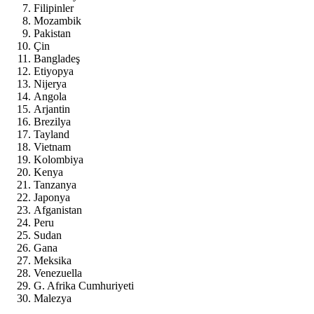
Filipinler
Mozambik
Pakistan
Çin
Bangladeş
Etiyopya
Nijerya
Angola
Arjantin
Brezilya
Tayland
Vietnam
Kolombiya
Kenya
Tanzanya
Japonya
Afganistan
Peru
Sudan
Gana
Meksika
Venezuella
G. Afrika Cumhuriyeti
Malezya