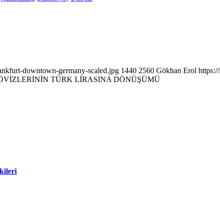
rankfurt-downtown-germany-scaled.jpg
1440
2560
Gökhan Erol
https:
ÖVİZLERİNİN TÜRK LİRASINA DÖNÜŞÜMÜ
ileri