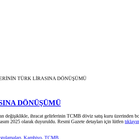
ERİNİN TÜRK LİRASINA DÖNÜŞÜMÜ
ASINA DÖNÜŞÜMÜ
 değişiklikle, ihracat gelirlerinin TCMB döviz satış kuru üzerinden b
asım 2025 olarak duyuruldu. Resmi Gazete detayları için lütfen
tıklayı
ygulamaları
,
Kambiyo
,
TCMB