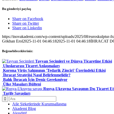
Bu gönderiyi paylaş
Share on Facebook
Share on Twitter
Share on Linkedin
https://inovakademi.com/wp-content/uploads/2025/08/euroskulptur-f
Gökhan Erol
2025-11-01 04:46:18
2025-11-01 04:46:18
İHRACAT D
Beğenebilecekleriniz:
Tayvan Seçimleri ve Dünya Ticaretine Etkisi
Uluslararası Ticaret Anlaşmaları
Korona Virüs Salgınının 'Tedarik Zinciri' Üzerindeki Etkisi
İhracat Stratejisi Nasıl Belirlenmelidir?
Balık İhracatı İçin Deniz Gerekmiyor
Ülke Masaları Bülteni
Rusya-Ukrayna Savaşının Dış Ticaret Etk
Tarife Savaşları
Aile Şirketlerinde Kurumsallaşma
Akademi Blog
Akreditif