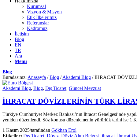
Hakkımızda
Kurumsal
Vizyon & Misyon
Etik İlkelerimiz
Referanslar
Kadromuz
İletişim
Blog
EN
TR
Ara
Menu
Blog
Buradasınız:
Anasayfa
/
Blog
/
Akademi Blog
/
İHRACAT DÖVİZL
Akademi Blog
,
Blog
,
Dış Ticaret
,
Güncel Mevzuat
İHRACAT DÖVİZLERİNİN TÜRK LİR
Türkiye Cumhuriyet Merkez Bankası’nın İhracat Genelgesi’nde yapılan
yeniden düzenlendi. Söz konusu düzenlemenin yürürlük tarihi ise 1 K
1 Kasım 2025
/
tarafından
Gökhan Erol
Etiketler:
Dış Ticaret
,
Döviz
,
Döviz Alım Belgesi
,
ihracat
,
İhracat U