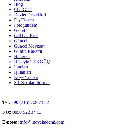
Blog
ChatGPT
Devlet Destekleri
Dış Ticaret
Fotogündem
Genel
Gökhan Erol
Güncel
Güncel Mevzuat
Günün Rakamı
Haberler
Hüseyin TEKGÜÇ
İpuçları
İş İlanları
Köşe Yazıları
Sık Sorulan Sorular
Tel:
+90 (216) 709 73 32
Fax:
0850 522 34 03
E-posta:
info@inovakademi.com