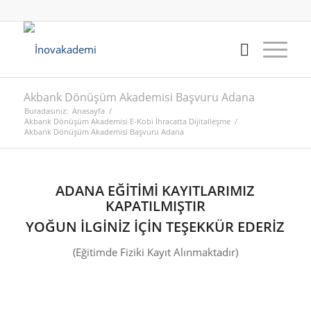
Akbank Dönüşüm Akademisi Başvuru Adana
Buradasınız:
Anasayfa
/
Akbank Dönüşüm Akademisi E-Kobi İhracatta Dijitalleşme
/
Akbank Dönüşüm Akademisi Başvuru Adana
ADANA EĞİTİMİ KAYITLARIMIZ
KAPATILMIŞTIR
YOĞUN İLGİNİZ İÇİN TEŞEKKÜR EDERİZ
(Eğitimde Fiziki Kayıt Alınmaktadır)