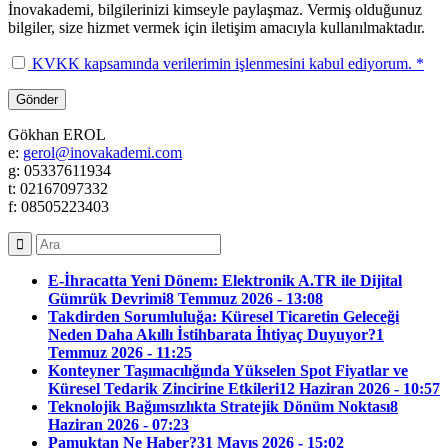
İnovakademi, bilgilerinizi kimseyle paylaşmaz. Vermiş olduğunuz
bilgiler, size hizmet vermek için iletişim amacıyla kullanılmaktadır.
KVKK kapsamında verilerimin işlenmesini kabul ediyorum. *
Gökhan EROL
e:
gerol@inovakademi.com
g: 05337611934
t: 02167097332
f: 08505223403
E-İhracatta Yeni Dönem: Elektronik A.TR ile Dijital
Gümrük Devrimi
8 Temmuz 2026 - 13:08
Takdirden Sorumluluğa: Küresel Ticaretin Geleceği
Neden Daha Akıllı İstihbarata İhtiyaç Duyuyor?
1
Temmuz 2026 - 11:25
Konteyner Taşımacılığında Yükselen Spot Fiyatlar ve
Küresel Tedarik Zincirine Etkileri
12 Haziran 2026 - 10:57
Teknolojik Bağımsızlıkta Stratejik Dönüm Noktası
8
Haziran 2026 - 07:23
Pamuktan Ne Haber?
31 Mayıs 2026 - 15:02