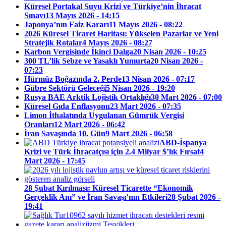
Küresel Portakal Suyu Krizi ve Türkiye’nin İhracat
Sınavı
13 Mayıs 2026 - 14:15
Japonya’nın Faiz Kararı
11 Mayıs 2026 - 08:22
2026 Küresel Ticaret Haritası: Yükselen Pazarlar ve Yeni
Stratejik Rotalar
4 Mayıs 2026 - 08:27
Karbon Vergisinde İkinci Dalga
20 Nisan 2026 - 10:25
300 TL’lik Sebze ve Yasaklı Yumurta
20 Nisan 2026 -
07:23
Hürmüz Boğazında 2. Perde
13 Nisan 2026 - 07:17
Gübre Sektörü Geleceği
5 Nisan 2026 - 19:20
Rusya BAE Arktik Lojistik Ortaklığı
30 Mart 2026 - 07:00
Küresel Gıda Enflasyonu
23 Mart 2026 - 07:35
Limon İthalatında Uygulanan Gümrük Vergisi
Oranları
12 Mart 2026 - 06:42
İran Savaşında 10. Gün
9 Mart 2026 - 06:58
ABD-İspanya
Krizi ve Türk İhracatçısı için 2.4 Milyar $’lık Fırsat
4
Mart 2026 - 17:45
28 Şubat Kırılması: Küresel Ticarette “Ekonomik
Gerçeklik Anı” ve İran Savaşı’nın Etkileri
28 Şubat 2026 -
19:41