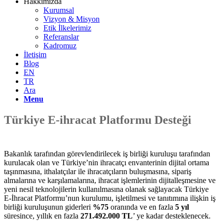
Hakkımızda
Kurumsal
Vizyon & Misyon
Etik İlkelerimiz
Referanslar
Kadromuz
İletişim
Blog
EN
TR
Ara
Menu
Türkiye E-ihracat Platformu Desteği
Bakanlık tarafından görevlendirilecek iş birliği kuruluşu tarafından
kurulacak olan ve Türkiye’nin ihracatçı envanterinin dijital ortama
taşınmasına, ithalatçılar ile ihracatçıların buluşmasına, sipariş
almalarına ve karşılamalarına, ihracat işlemlerinin dijitalleşmesine ve
yeni nesil teknolojilerin kullanılmasına olanak sağlayacak Türkiye
E-İhracat Platformu’nun kurulumu, işletilmesi ve tanıtımına ilişkin iş
birliği kuruluşunun giderleri
%75
oranında ve en fazla
5 yıl
süresince, yıllık en fazla
271.492.000 TL
’ ye kadar desteklenecek.