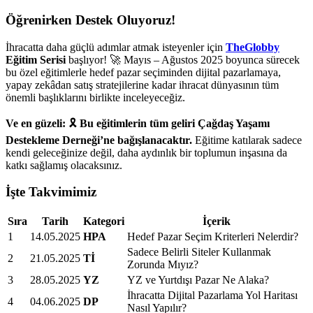
Öğrenirken Destek Oluyoruz!
İhracatta daha güçlü adımlar atmak isteyenler için
TheGlobby
Eğitim Serisi
başlıyor! 🚀 Mayıs – Ağustos 2025 boyunca sürecek
bu özel eğitimlerle hedef pazar seçiminden dijital pazarlamaya,
yapay zekâdan satış stratejilerine kadar ihracat dünyasının tüm
önemli başlıklarını birlikte inceleyeceğiz.
Ve en güzeli:
🎗️
Bu eğitimlerin tüm geliri Çağdaş Yaşamı
Destekleme Derneği’ne bağışlanacaktır.
Eğitime katılarak sadece
kendi geleceğinize değil, daha aydınlık bir toplumun inşasına da
katkı sağlamış olacaksınız.
İşte Takvimimiz
Sıra
Tarih
Kategori
İçerik
1
14.05.2025
HPA
Hedef Pazar Seçim Kriterleri Nelerdir?
Sadece Belirli Siteler Kullanmak
2
21.05.2025
Tİ
Zorunda Mıyız?
3
28.05.2025
YZ
YZ ve Yurtdışı Pazar Ne Alaka?
İhracatta Dijital Pazarlama Yol Haritası
4
04.06.2025
DP
Nasıl Yapılır?