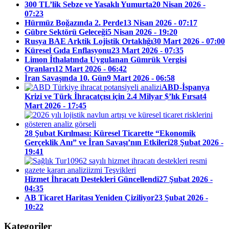
300 TL’lik Sebze ve Yasaklı Yumurta
20 Nisan 2026 -
07:23
Hürmüz Boğazında 2. Perde
13 Nisan 2026 - 07:17
Gübre Sektörü Geleceği
5 Nisan 2026 - 19:20
Rusya BAE Arktik Lojistik Ortaklığı
30 Mart 2026 - 07:00
Küresel Gıda Enflasyonu
23 Mart 2026 - 07:35
Limon İthalatında Uygulanan Gümrük Vergisi
Oranları
12 Mart 2026 - 06:42
İran Savaşında 10. Gün
9 Mart 2026 - 06:58
ABD-İspanya
Krizi ve Türk İhracatçısı için 2.4 Milyar $’lık Fırsat
4
Mart 2026 - 17:45
28 Şubat Kırılması: Küresel Ticarette “Ekonomik
Gerçeklik Anı” ve İran Savaşı’nın Etkileri
28 Şubat 2026 -
19:41
Hizmet İhracatı Destekleri Güncellendi
27 Şubat 2026 -
04:35
AB Ticaret Haritası Yeniden Çiziliyor
23 Şubat 2026 -
10:22
Kategoriler