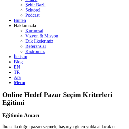
Şehir Bazlı
Sektörel
Podcast
Bülten
Hakkımızda
Kurumsal
Vizyon & Misyon
Etik İlkelerimiz
Referanslar
Kadromuz
İletişim
Blog
EN
TR
Ara
Menu
Online Hedef Pazar Seçim Kriterleri
Eğitimi
Eğitimin Amacı
İhracatta doğru pazarı seçmek, başarıya giden yolda atılacak en