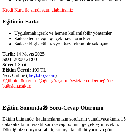
Kredi Kartı ile şimdi satın alabilirsiniz
Eğitimin Farkı
Uygulamalı içerik ve hemen kullanılabilir yöntemler
Sadece teori değil, gerçek hayat örnekleri
Sadece bilgi değil, vizyon kazandıran bir yaklaşım
Tarih:
14 Mayıs 2025
Saat:
20:00-21:00
Süre:
1 Saat
Eğitim Ücreti:
199 TL
Yer:
Online (
theglobby.com
)
Eğitimin tüm geliri Çağdaş Yaşamı Destekleme Derneği’ne
bağışlanacaktır.
Eğitim Sonunda🎤 Soru-Cevap Oturumu
Eğitim bitiminde, katılımcılarımızın sorularını yanıtlayacağımız 15
dakikalık bir interaktif soru-cevap bölümü gerçekleştirilecektir.
Dilediğiniz soruyu sorabilir, konuyu kendi ihtiyacınıza göre