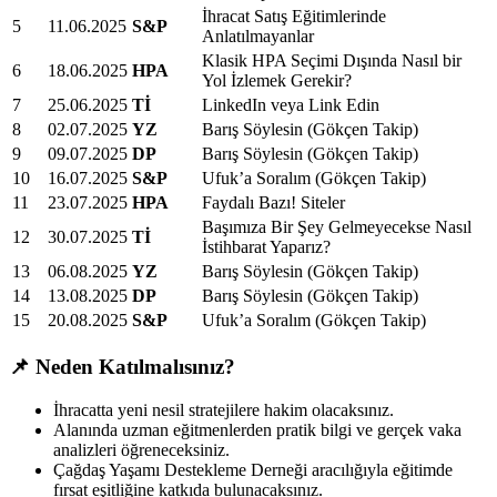
İhracat Satış Eğitimlerinde
5
11.06.2025
S&P
Anlatılmayanlar
Klasik HPA Seçimi Dışında Nasıl bir
6
18.06.2025
HPA
Yol İzlemek Gerekir?
7
25.06.2025
Tİ
LinkedIn veya Link Edin
8
02.07.2025
YZ
Barış Söylesin (Gökçen Takip)
9
09.07.2025
DP
Barış Söylesin (Gökçen Takip)
10
16.07.2025
S&P
Ufuk’a Soralım (Gökçen Takip)
11
23.07.2025
HPA
Faydalı Bazı! Siteler
Başımıza Bir Şey Gelmeyecekse Nasıl
12
30.07.2025
Tİ
İstihbarat Yaparız?
13
06.08.2025
YZ
Barış Söylesin (Gökçen Takip)
14
13.08.2025
DP
Barış Söylesin (Gökçen Takip)
15
20.08.2025
S&P
Ufuk’a Soralım (Gökçen Takip)
📌 Neden Katılmalısınız?
İhracatta yeni nesil stratejilere hakim olacaksınız.
Alanında uzman eğitmenlerden pratik bilgi ve gerçek vaka
analizleri öğreneceksiniz.
Çağdaş Yaşamı Destekleme Derneği aracılığıyla eğitimde
fırsat eşitliğine katkıda bulunacaksınız.