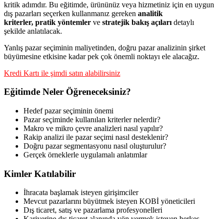
kritik adımdır. Bu eğitimde, ürününüz veya hizmetiniz için en uygun
dış pazarları seçerken kullanmanız gereken
analitik
kriterler, pratik yöntemler
ve
stratejik bakış açıları
detaylı
şekilde anlatılacak.
Yanlış pazar seçiminin maliyetinden, doğru pazar analizinin şirket
büyümesine etkisine kadar pek çok önemli noktayı ele alacağız.
Kredi Kartı ile şimdi satın alabilirsiniz
Eğitimde Neler Öğreneceksiniz?
Hedef pazar seçiminin önemi
Pazar seçiminde kullanılan kriterler nelerdir?
Makro ve mikro çevre analizleri nasıl yapılır?
Rakip analizi ile pazar seçimi nasıl desteklenir?
Doğru pazar segmentasyonu nasıl oluşturulur?
Gerçek örneklerle uygulamalı anlatımlar
Kimler Katılabilir
İhracata başlamak isteyen girişimciler
Mevcut pazarlarını büyütmek isteyen KOBİ yöneticileri
Dış ticaret, satış ve pazarlama profesyonelleri
Kariyerine dış ticaret alanında yön vermek isteyen herkes