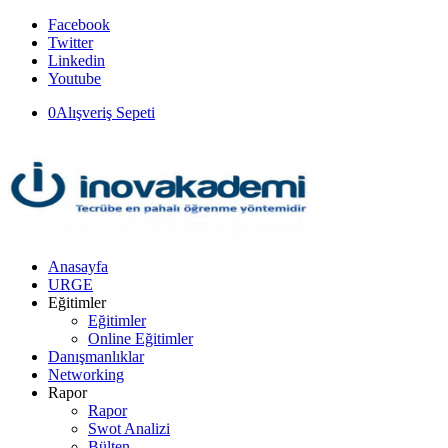
Facebook
Twitter
Linkedin
Youtube
0
Alışveriş Sepeti
Anasayfa
URGE
Eğitimler
Eğitimler
Online Eğitimler
Danışmanlıklar
Networking
Rapor
Rapor
Swot Analizi
Bülten