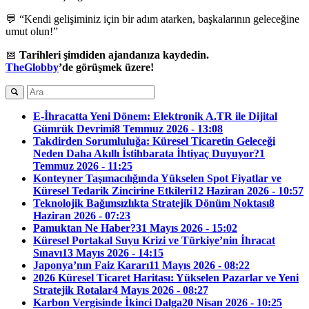
💬 “Kendi gelişiminiz için bir adım atarken, başkalarının geleceğine
umut olun!”
📅
Tarihleri şimdiden ajandanıza kaydedin.
TheGlobby
’de görüşmek üzere!
E-İhracatta Yeni Dönem: Elektronik A.TR ile Dijital
Gümrük Devrimi
8 Temmuz 2026 - 13:08
Takdirden Sorumluluğa: Küresel Ticaretin Geleceği
Neden Daha Akıllı İstihbarata İhtiyaç Duyuyor?
1
Temmuz 2026 - 11:25
Konteyner Taşımacılığında Yükselen Spot Fiyatlar ve
Küresel Tedarik Zincirine Etkileri
12 Haziran 2026 - 10:57
Teknolojik Bağımsızlıkta Stratejik Dönüm Noktası
8
Haziran 2026 - 07:23
Pamuktan Ne Haber?
31 Mayıs 2026 - 15:02
Küresel Portakal Suyu Krizi ve Türkiye’nin İhracat
Sınavı
13 Mayıs 2026 - 14:15
Japonya’nın Faiz Kararı
11 Mayıs 2026 - 08:22
2026 Küresel Ticaret Haritası: Yükselen Pazarlar ve Yeni
Stratejik Rotalar
4 Mayıs 2026 - 08:27
Karbon Vergisinde İkinci Dalga
20 Nisan 2026 - 10:25