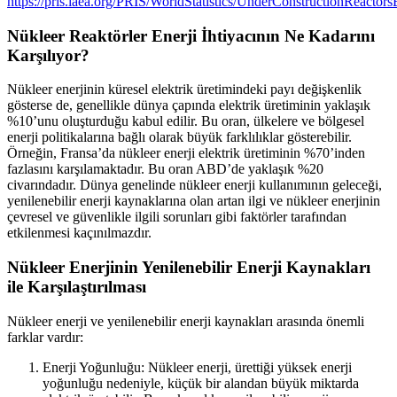
https://pris.iaea.org/PRIS/WorldStatistics/UnderConstructionReactor
Nükleer Reaktörler Enerji İhtiyacının Ne Kadarını
Karşılıyor?
Nükleer enerjinin küresel elektrik üretimindeki payı değişkenlik
gösterse de, genellikle dünya çapında elektrik üretiminin yaklaşık
%10’unu oluşturduğu kabul edilir. Bu oran, ülkelere ve bölgesel
enerji politikalarına bağlı olarak büyük farklılıklar gösterebilir.
Örneğin, Fransa’da nükleer enerji elektrik üretiminin %70’inden
fazlasını karşılamaktadır. Bu oran ABD’de yaklaşık %20
civarındadır. Dünya genelinde nükleer enerji kullanımının geleceği,
yenilenebilir enerji kaynaklarına olan artan ilgi ve nükleer enerjinin
çevresel ve güvenlikle ilgili sorunları gibi faktörler tarafından
etkilenmesi kaçınılmazdır.
Nükleer Enerjinin Yenilenebilir Enerji Kaynakları
ile Karşılaştırılması
Nükleer enerji ve yenilenebilir enerji kaynakları arasında önemli
farklar vardır:
Enerji Yoğunluğu: Nükleer enerji, ürettiği yüksek enerji
yoğunluğu nedeniyle, küçük bir alandan büyük miktarda