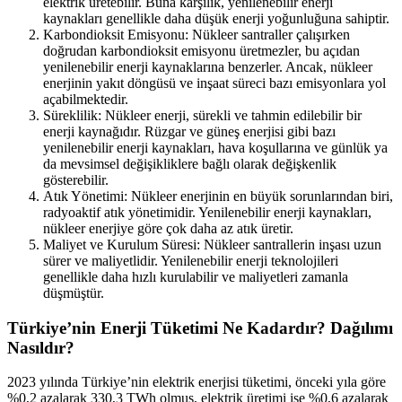
elektrik üretebilir. Buna karşılık, yenilenebilir enerji
kaynakları genellikle daha düşük enerji yoğunluğuna sahiptir.
Karbondioksit Emisyonu: Nükleer santraller çalışırken
doğrudan karbondioksit emisyonu üretmezler, bu açıdan
yenilenebilir enerji kaynaklarına benzerler. Ancak, nükleer
enerjinin yakıt döngüsü ve inşaat süreci bazı emisyonlara yol
açabilmektedir.
Süreklilik: Nükleer enerji, sürekli ve tahmin edilebilir bir
enerji kaynağıdır. Rüzgar ve güneş enerjisi gibi bazı
yenilenebilir enerji kaynakları, hava koşullarına ve günlük ya
da mevsimsel değişikliklere bağlı olarak değişkenlik
gösterebilir.
Atık Yönetimi: Nükleer enerjinin en büyük sorunlarından biri,
radyoaktif atık yönetimidir. Yenilenebilir enerji kaynakları,
nükleer enerjiye göre çok daha az atık üretir.
Maliyet ve Kurulum Süresi: Nükleer santrallerin inşası uzun
sürer ve maliyetlidir. Yenilenebilir enerji teknolojileri
genellikle daha hızlı kurulabilir ve maliyetleri zamanla
düşmüştür.
Türkiye’nin Enerji Tüketimi Ne Kadardır? Dağılımı
Nasıldır?
2023 yılında Türkiye’nin elektrik enerjisi tüketimi, önceki yıla göre
%0,2 azalarak 330,3 TWh olmuş, elektrik üretimi ise %0,6 azalarak