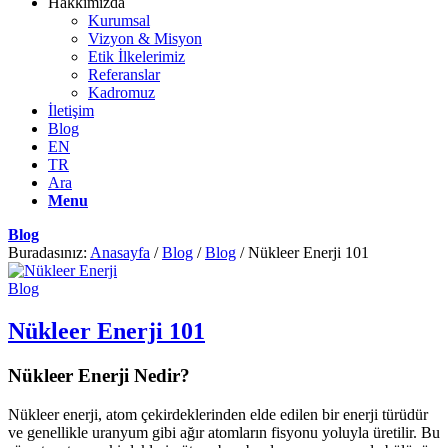
Hakkımızda
Kurumsal
Vizyon & Misyon
Etik İlkelerimiz
Referanslar
Kadromuz
İletişim
Blog
EN
TR
Ara
Menu
Blog
Buradasınız:
Anasayfa
/
Blog
/
Blog
/
Nükleer Enerji 101
Blog
Nükleer Enerji 101
Nükleer Enerji Nedir?
Nükleer enerji, atom çekirdeklerinden elde edilen bir enerji türüdür
ve genellikle uranyum gibi ağır atomların fisyonu yoluyla üretilir. Bu