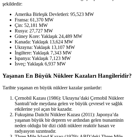
şekildedir:
Amerika Birleşik Devletleri: 95,523 MW
Fransa: 61,370 MW
Çin: 52,181 MW
Rusya: 27,727 MW
Güney Kore: Yaklaşık 24,489 MW
Kanada: Yaklaşık 13,624 MW
Ukrayna: Yaklaşık 13,107 MW
İngiltere: Yaklaşık 7,343 MW
İspanya: Yaklaşık 7,123 MW
İsveç: Yaklaşık 6,937 MW
Yaşanan En Büyük Nükleer Kazaları Hangileridir?
Tarihte yaşanan en büyük nükleer kazalar şunlardır:
Çernobil Kazası (1986): Ukrayna’daki Çernobil Nükleer
Santrali’nde meydana gelen ve büyük çevresel ve sağlık
etkilerine yol açan bir kazadır.
Fukuşima Daiichi Nükleer Kazası (2011): Japonya’da
yaşanan büyük bir deprem ve ardından gelen tsunaminin
neden olduğu bir dizi ciddi nükleer reaktör hasarı ve
radyasyon sızıntısıdır.
Three Mile Island Kazası (1979): ABD’deki Three Mile