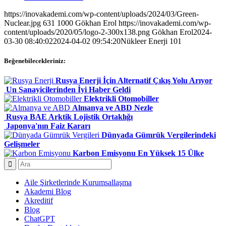
https://inovakademi.com/wp-content/uploads/2024/03/Green-
Nuclear.jpg
631
1000
Gökhan Erol
https://inovakademi.com/wp-
content/uploads/2020/05/logo-2-300x138.png
Gökhan Erol
2024-
03-30 08:40:02
2024-04-02 09:54:20
Nükleer Enerji 101
Beğenebilecekleriniz:
Rusya Enerji İçin Alternatif Çıkış Yolu Arıyor
Un Sanayicilerinden İyi Haber Geldi
Elektrikli Otomobiller
Almanya ve ABD Nezle
Rusya BAE Arktik Lojistik Ortaklığı
Japonya'nın Faiz Kararı
Dünyada Gümrük Vergilerindeki
Gelişmeler
Karbon Emisyonu En Yüksek 15 Ülke
Aile Şirketlerinde Kurumsallaşma
Akademi Blog
Akreditif
Blog
ChatGPT