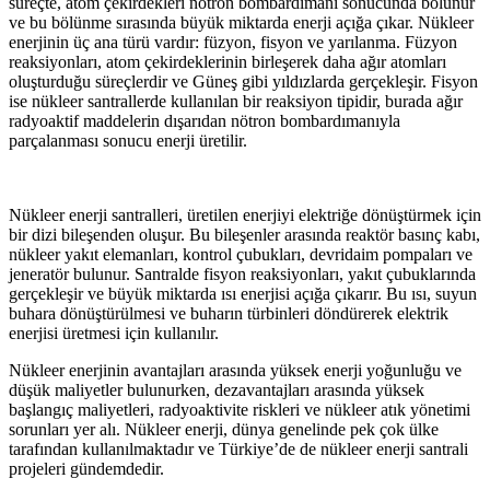
süreçte, atom çekirdekleri nötron bombardımanı sonucunda bölünür
ve bu bölünme sırasında büyük miktarda enerji açığa çıkar. Nükleer
enerjinin üç ana türü vardır: füzyon, fisyon ve yarılanma. Füzyon
reaksiyonları, atom çekirdeklerinin birleşerek daha ağır atomları
oluşturduğu süreçlerdir ve Güneş gibi yıldızlarda gerçekleşir. Fisyon
ise nükleer santrallerde kullanılan bir reaksiyon tipidir, burada ağır
radyoaktif maddelerin dışarıdan nötron bombardımanıyla
parçalanması sonucu enerji üretilir.
Nükleer enerji santralleri, üretilen enerjiyi elektriğe dönüştürmek için
bir dizi bileşenden oluşur. Bu bileşenler arasında reaktör basınç kabı,
nükleer yakıt elemanları, kontrol çubukları, devridaim pompaları ve
jeneratör bulunur. Santralde fisyon reaksiyonları, yakıt çubuklarında
gerçekleşir ve büyük miktarda ısı enerjisi açığa çıkarır. Bu ısı, suyun
buhara dönüştürülmesi ve buharın türbinleri döndürerek elektrik
enerjisi üretmesi için kullanılır.
Nükleer enerjinin avantajları arasında yüksek enerji yoğunluğu ve
düşük maliyetler bulunurken, dezavantajları arasında yüksek
başlangıç maliyetleri, radyoaktivite riskleri ve nükleer atık yönetimi
sorunları yer alı. Nükleer enerji, dünya genelinde pek çok ülke
tarafından kullanılmaktadır ve Türkiye’de de nükleer enerji santrali
projeleri gündemdedir.