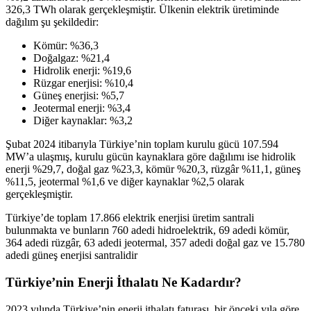
326,3 TWh olarak gerçekleşmiştir. Ülkenin elektrik üretiminde
dağılım şu şekildedir:
Kömür: %36,3
Doğalgaz: %21,4
Hidrolik enerji: %19,6
Rüzgar enerjisi: %10,4
Güneş enerjisi: %5,7
Jeotermal enerji: %3,4
Diğer kaynaklar: %3,2
Şubat 2024 itibarıyla Türkiye’nin toplam kurulu gücü 107.594
MW’a ulaşmış, kurulu gücün kaynaklara göre dağılımı ise hidrolik
enerji %29,7, doğal gaz %23,3, kömür %20,3, rüzgâr %11,1, güneş
%11,5, jeotermal %1,6 ve diğer kaynaklar %2,5 olarak
gerçekleşmiştir.
Türkiye’de toplam 17.866 elektrik enerjisi üretim santrali
bulunmakta ve bunların 760 adedi hidroelektrik, 69 adedi kömür,
364 adedi rüzgâr, 63 adedi jeotermal, 357 adedi doğal gaz ve 15.780
adedi güneş enerjisi santralidir
Türkiye’nin Enerji İthalatı Ne Kadardır?
2023 yılında Türkiye’nin enerji ithalatı faturası, bir önceki yıla göre