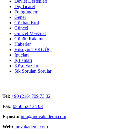
Devlet Destekleri
Dış Ticaret
Fotogündem
Genel
Gökhan Erol
Güncel
Güncel Mevzuat
Günün Rakamı
Haberler
Hüseyin TEKGÜÇ
İpuçları
İş İlanları
Köşe Yazıları
Sık Sorulan Sorular
Tel:
+90 (216) 709 73 32
Fax:
0850 522 34 03
E-posta:
info@inovakademi.com
Web:
inovakademi.com