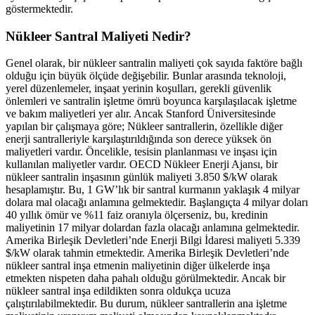
göstermektedir.
Nükleer Santral Maliyeti Nedir?
Genel olarak, bir nükleer santralin maliyeti çok sayıda faktöre bağlı
olduğu için büyük ölçüde değişebilir. Bunlar arasında teknoloji,
yerel düzenlemeler, inşaat yerinin koşulları, gerekli güvenlik
önlemleri ve santralin işletme ömrü boyunca karşılaşılacak işletme
ve bakım maliyetleri yer alır. Ancak Stanford Üniversitesinde
yapılan bir çalışmaya göre; Nükleer santrallerin, özellikle diğer
enerji santralleriyle karşılaştırıldığında son derece yüksek ön
maliyetleri vardır. Öncelikle, tesisin planlanması ve inşası için
kullanılan maliyetler vardır. OECD Nükleer Enerji Ajansı, bir
nükleer santralin inşasının günlük maliyeti 3.850 $/kW olarak
hesaplamıştır. Bu, 1 GW’lık bir santral kurmanın yaklaşık 4 milyar
dolara mal olacağı anlamına gelmektedir. Başlangıçta 4 milyar doları
40 yıllık ömür ve %11 faiz oranıyla ölçerseniz, bu, kredinin
maliyetinin 17 milyar dolardan fazla olacağı anlamına gelmektedir.
Amerika Birleşik Devletleri’nde Enerji Bilgi İdaresi maliyeti 5.339
$/kW olarak tahmin etmektedir. Amerika Birleşik Devletleri’nde
nükleer santral inşa etmenin maliyetinin diğer ülkelerde inşa
etmekten nispeten daha pahalı olduğu görülmektedir. Ancak bir
nükleer santral inşa edildikten sonra oldukça ucuza
çalıştırılabilmektedir. Bu durum, nükleer santrallerin ana işletme