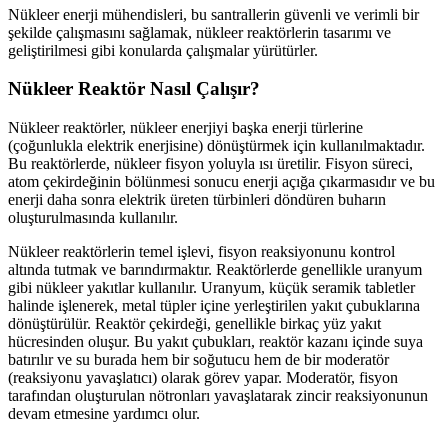
Nükleer enerji mühendisleri, bu santrallerin güvenli ve verimli bir
şekilde çalışmasını sağlamak, nükleer reaktörlerin tasarımı ve
geliştirilmesi gibi konularda çalışmalar yürütürler.
Nükleer Reaktör Nasıl Çalışır?
Nükleer reaktörler, nükleer enerjiyi başka enerji türlerine
(çoğunlukla elektrik enerjisine) dönüştürmek için kullanılmaktadır.
Bu reaktörlerde, nükleer fisyon yoluyla ısı üretilir. Fisyon süreci,
atom çekirdeğinin bölünmesi sonucu enerji açığa çıkarmasıdır ve bu
enerji daha sonra elektrik üreten türbinleri döndüren buharın
oluşturulmasında kullanılır.
Nükleer reaktörlerin temel işlevi, fisyon reaksiyonunu kontrol
altında tutmak ve barındırmaktır. Reaktörlerde genellikle uranyum
gibi nükleer yakıtlar kullanılır. Uranyum, küçük seramik tabletler
halinde işlenerek, metal tüpler içine yerleştirilen yakıt çubuklarına
dönüştürülür. Reaktör çekirdeği, genellikle birkaç yüz yakıt
hücresinden oluşur. Bu yakıt çubukları, reaktör kazanı içinde suya
batırılır ve su burada hem bir soğutucu hem de bir moderatör
(reaksiyonu yavaşlatıcı) olarak görev yapar. Moderatör, fisyon
tarafından oluşturulan nötronları yavaşlatarak zincir reaksiyonunun
devam etmesine yardımcı olur.