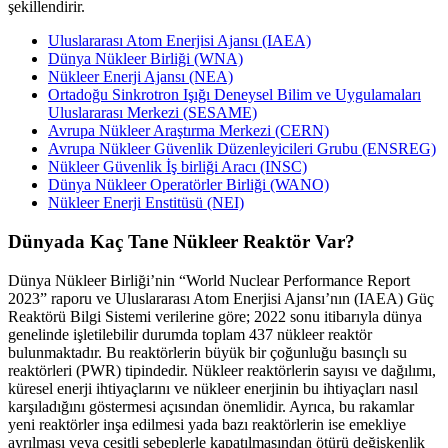
şekillendirir.
Uluslararası Atom Enerjisi Ajansı (IAEA)
Dünya Nükleer Birliği (WNA)
Nükleer Enerji Ajansı (NEA)
Ortadoğu Sinkrotron Işığı Deneysel Bilim ve Uygulamaları
Uluslararası Merkezi (SESAME)
Avrupa Nükleer Araştırma Merkezi (CERN)
Avrupa Nükleer Güvenlik Düzenleyicileri Grubu (ENSREG)
Nükleer Güvenlik İş birliği Aracı (INSC)
Dünya Nükleer Operatörler Birliği (WANO)
Nükleer Enerji Enstitüsü (NEI)
Dünyada Kaç Tane Nükleer Reaktör Var?
Dünya Nükleer Birliği’nin “World Nuclear Performance Report
2023” raporu ve Uluslararası Atom Enerjisi Ajansı’nın (IAEA) Güç
Reaktörü Bilgi Sistemi verilerine göre; 2022 sonu itibarıyla dünya
genelinde işletilebilir durumda toplam 437 nükleer reaktör
bulunmaktadır. Bu reaktörlerin büyük bir çoğunluğu basınçlı su
reaktörleri (PWR) tipindedir. Nükleer reaktörlerin sayısı ve dağılımı,
küresel enerji ihtiyaçlarını ve nükleer enerjinin bu ihtiyaçları nasıl
karşıladığını göstermesi açısından önemlidir. Ayrıca, bu rakamlar
yeni reaktörler inşa edilmesi yada bazı reaktörlerin ise emekliye
ayrılması veya çeşitli sebeplerle kapatılmasından ötürü değişkenlik