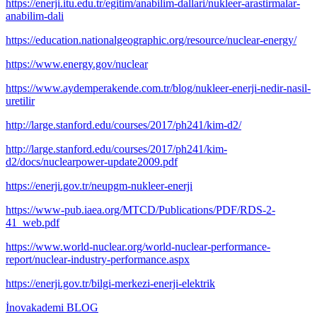
https://enerji.itu.edu.tr/egitim/anabilim-dallari/nukleer-arastirmalar-
anabilim-dali
https://education.nationalgeographic.org/resource/nuclear-energy/
https://www.energy.gov/nuclear
https://www.aydemperakende.com.tr/blog/nukleer-enerji-nedir-nasil-
uretilir
http://large.stanford.edu/courses/2017/ph241/kim-d2/
http://large.stanford.edu/courses/2017/ph241/kim-
d2/docs/nuclearpower-update2009.pdf
https://enerji.gov.tr/neupgm-nukleer-enerji
https://www-pub.iaea.org/MTCD/Publications/PDF/RDS-2-
41_web.pdf
https://www.world-nuclear.org/world-nuclear-performance-
report/nuclear-industry-performance.aspx
https://enerji.gov.tr/bilgi-merkezi-enerji-elektrik
İnovakademi BLOG