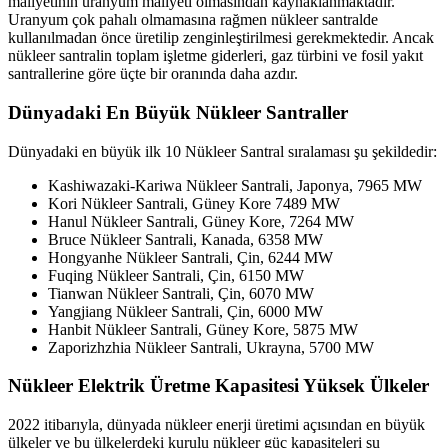
maliyetinin uranyum maliyeti olmasından kaynaklanmaktadır.
Uranyum çok pahalı olmamasına rağmen nükleer santralde
kullanılmadan önce üretilip zenginleştirilmesi gerekmektedir. Ancak
nükleer santralin toplam işletme giderleri, gaz türbini ve fosil yakıt
santrallerine göre üçte bir oranında daha azdır.
Dünyadaki En Büyük Nükleer Santraller
Dünyadaki en büyük ilk 10 Nükleer Santral sıralaması şu şekildedir:
Kashiwazaki-Kariwa Nükleer Santrali, Japonya, 7965 MW
Kori Nükleer Santrali, Güney Kore 7489 MW
Hanul Nükleer Santrali, Güney Kore, 7264 MW
Bruce Nükleer Santrali, Kanada, 6358 MW
Hongyanhe Nükleer Santrali, Çin, 6244 MW
Fuqing Nükleer Santrali, Çin, 6150 MW
Tianwan Nükleer Santrali, Çin, 6070 MW
Yangjiang Nükleer Santrali, Çin, 6000 MW
Hanbit Nükleer Santrali, Güney Kore, 5875 MW
Zaporizhzhia Nükleer Santrali, Ukrayna, 5700 MW
Nükleer Elektrik Üretme Kapasitesi Yüksek Ülkeler
2022 itibarıyla, dünyada nükleer enerji üretimi açısından en büyük
ülkeler ve bu ülkelerdeki kurulu nükleer güç kapasiteleri şu