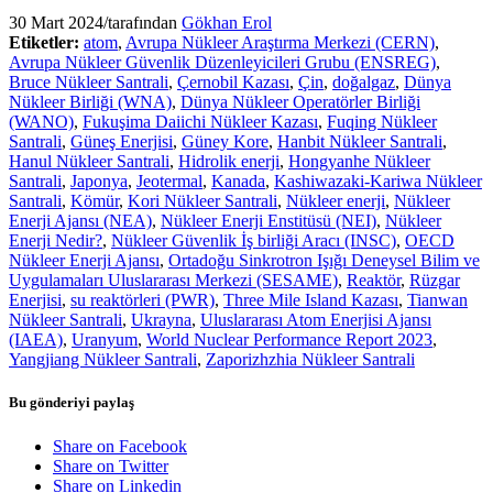
30 Mart 2024
/
tarafından
Gökhan Erol
Etiketler:
atom
,
Avrupa Nükleer Araştırma Merkezi (CERN)
,
Avrupa Nükleer Güvenlik Düzenleyicileri Grubu (ENSREG)
,
Bruce Nükleer Santrali
,
Çernobil Kazası
,
Çin
,
doğalgaz
,
Dünya
Nükleer Birliği (WNA)
,
Dünya Nükleer Operatörler Birliği
(WANO)
,
Fukuşima Daiichi Nükleer Kazası
,
Fuqing Nükleer
Santrali
,
Güneş Enerjisi
,
Güney Kore
,
Hanbit Nükleer Santrali
,
Hanul Nükleer Santrali
,
Hidrolik enerji
,
Hongyanhe Nükleer
Santrali
,
Japonya
,
Jeotermal
,
Kanada
,
Kashiwazaki-Kariwa Nükleer
Santrali
,
Kömür
,
Kori Nükleer Santrali
,
Nükleer enerji
,
Nükleer
Enerji Ajansı (NEA)
,
Nükleer Enerji Enstitüsü (NEI)
,
Nükleer
Enerji Nedir?
,
Nükleer Güvenlik İş birliği Aracı (INSC)
,
OECD
Nükleer Enerji Ajansı
,
Ortadoğu Sinkrotron Işığı Deneysel Bilim ve
Uygulamaları Uluslararası Merkezi (SESAME)
,
Reaktör
,
Rüzgar
Enerjisi
,
su reaktörleri (PWR)
,
Three Mile Island Kazası
,
Tianwan
Nükleer Santrali
,
Ukrayna
,
Uluslararası Atom Enerjisi Ajansı
(IAEA)
,
Uranyum
,
World Nuclear Performance Report 2023
,
Yangjiang Nükleer Santrali
,
Zaporizhzhia Nükleer Santrali
Bu gönderiyi paylaş
Share on Facebook
Share on Twitter
Share on Linkedin