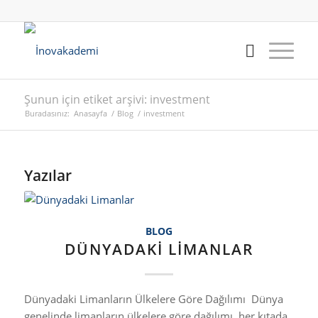
Şunun için etiket arşivi: investment
Buradasınız:
Anasayfa
/
Blog
/
investment
Yazılar
BLOG
DÜNYADAKI LIMANLAR
Dünyadaki Limanların Ülkelere Göre Dağılımı Dünya
genelinde limanların ülkelere göre dağılımı, her kıtada