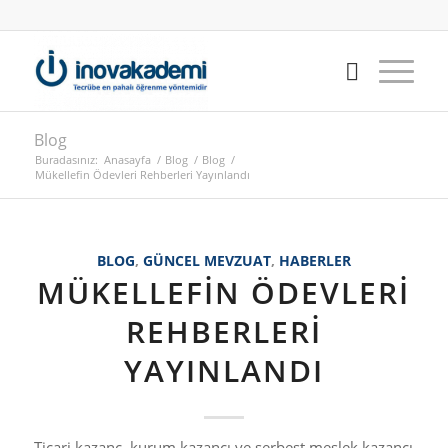
Blog
Buradasınız:
Anasayfa
/
Blog
/
Blog
/
Mükellefin Ödevleri Rehberleri Yayınlandı
BLOG
,
GÜNCEL MEVZUAT
,
HABERLER
MÜKELLEFIN ÖDEVLERI
REHBERLERI
YAYINLANDI
Ticari kazanç, kurum kazancı ve serbest meslek kazancı