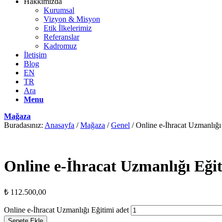
Hakkımızda
Kurumsal
Vizyon & Misyon
Etik İlkelerimiz
Referanslar
Kadromuz
İletişim
Blog
EN
TR
Ara
Menu
Mağaza
Buradasınız:
Anasayfa
/
Mağaza
/
Genel
/
Online e-İhracat Uzmanlığı
Online e-İhracat Uzmanlığı Eği
₺
112.500,00
Online e-İhracat Uzmanlığı Eğitimi adet
Sepete Ekle