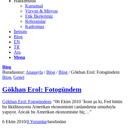
Hakkımızda
Kurumsal
Vizyon & Misyon
Etik İlkelerimiz
Referanslar
Kadromuz
İletişim
Blog
EN
TR
Ara
Menu
Blog
Buradasınız:
Anasayfa
/
Blog
/
Blog
/
Gökhan Erol: Fotogündem
Blog
,
Genel
Gökhan Erol: Fotogündem
Gökhan Erol: Fotogündem
: “06 Ekim 2010 ‘İroni şu ki, Fed bütün
bu likiditasyonu Amerikan ekonomisini canlandırma umuduyla
yapıyor. Ancak bu Amerikan ekonomisine hiç…”
6 Ekim 2010
/
0 Yorumlar
/
tarafından