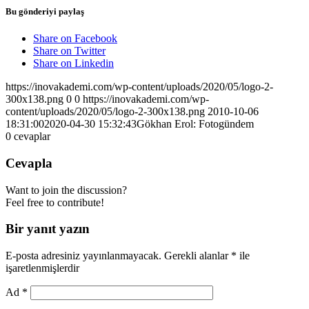
Bu gönderiyi paylaş
Share on Facebook
Share on Twitter
Share on Linkedin
https://inovakademi.com/wp-content/uploads/2020/05/logo-2-
300x138.png
0
0
https://inovakademi.com/wp-
content/uploads/2020/05/logo-2-300x138.png
2010-10-06
18:31:00
2020-04-30 15:32:43
Gökhan Erol: Fotogündem
0
cevaplar
Cevapla
Want to join the discussion?
Feel free to contribute!
Bir yanıt yazın
E-posta adresiniz yayınlanmayacak.
Gerekli alanlar
*
ile
işaretlenmişlerdir
Ad
*